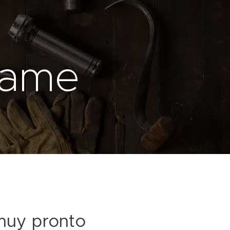
tame
 muy pronto