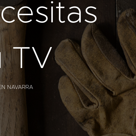
cesitas
u TV
EN NAVARRA